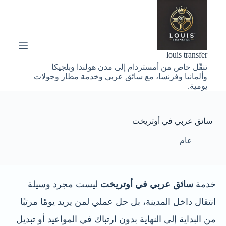
ا
ل
ت
ج
ا
louis transfer
و
تنقّل خاص من أمستردام إلى مدن هولندا وبلجيكا
ز
وألمانيا وفرنسا، مع سائق عربي وخدمة مطار وجولات
إ
يومية.
ل
ى
ا
ل
سائق عربي في أوتريخت
م
ح
عام
ت
و
ى
خدمة
سائق عربي في أوتريخت
ليست مجرد وسيلة
انتقال داخل المدينة، بل حل عملي لمن يريد يومًا مرتبًا
من البداية إلى النهاية بدون ارتباك في المواعيد أو تبديل