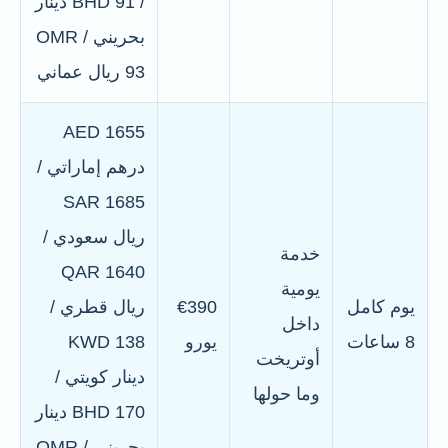
/ BHD 91 دينار
بحريني / OMR
93 ريال عماني
AED 1655
درهم إماراتي /
SAR 1685
ريال سعودي /
خدمة
QAR 1640
يومية
يوم كامل
€390
ريال قطري /
داخل
8 ساعات
يورو
KWD 138
أوتريخت
دينار كويتي /
وما حولها
BHD 170 دينار
بحريني / OMR