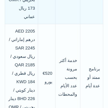
173 ريال
عماني
AED 2205
درهم إماراتي /
SAR 2245
ريال سعودي /
خدمة أكثر
QAR 2185
برنامج
مرونة
€520
ريال قطري /
ممتد أو
بحسب
يورو
KWD 184
عدة أيام
عدد الأيام
دينار كويتي /
والمحطات
BHD 226 دينار
بحريني / OMR