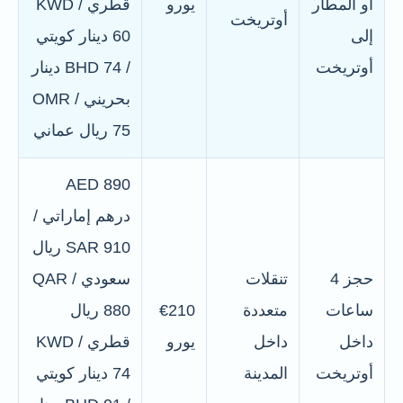
أو المطار
يورو
قطري / KWD
أوتريخت
إلى
60 دينار كويتي
أوتريخت
/ BHD 74 دينار
بحريني / OMR
75 ريال عماني
AED 890
درهم إماراتي /
SAR 910 ريال
حجز 4
تنقلات
سعودي / QAR
ساعات
متعددة
€210
880 ريال
داخل
داخل
يورو
قطري / KWD
أوتريخت
المدينة
74 دينار كويتي