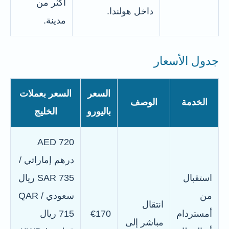
أكثر من
داخل هولندا.
مدينة.
جدول الأسعار
السعر
السعر بعملات
الخدمة
الوصف
باليورو
الخليج
AED 720
درهم إماراتي /
استقبال
SAR 735 ريال
من
سعودي / QAR
انتقال
أمستردام
€170
715 ريال
مباشر إلى