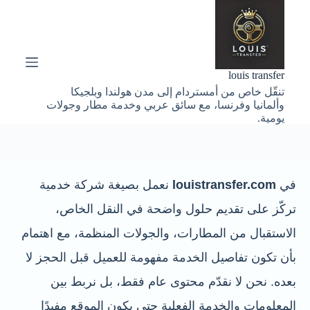
ا
ل
ت
ج
ا
louis transfer
و
تنقّل خاص من أمستردام إلى مدن هولندا وبلجيكا
ز
وألمانيا وفرنسا، مع سائق عربي وخدمة مطار وجولات
إ
يومية.
ل
ى
ا
ل
م
في
louistransfer.com
نعمل بصيغة شركة خدمية
ح
ت
تركّز على تقديم حلول واضحة في النقل الخاص،
و
ى
الاستقبال من المطارات، والجولات المنظمة، مع اهتمام
بأن تكون تفاصيل الخدمة مفهومة للعميل قبل الحجز لا
بعده. نحن لا نقدّم محتوى عام فقط، بل نربط بين
المعلومات والخدمة الفعلية حتى يكون الموقع مفيدًا